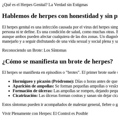
¿Qué es el Herpes Genital? La Verdad sin Estigmas
Hablemos de herpes con honestidad y sin p
El herpes genital es una infección causada por el virus del herpes 
persona ni te define. Es una condición de salud, como muchas otras. 
aunque ambos pueden afectar cualquiera de las dos zonas. Un diagnós
manejarlo y a seguir disfrutando de una vida sexual y social plena y s
Reconociendo un Brote: Los Síntomas
¿Cómo se manifiesta un brote de herpes?
El herpes se manifiesta en episodios o "brotes". El primer brote suele 
Hormigueo y picazón (Pródromo):
Días o horas antes de que 
Aparición de ampollas:
Se forman pequeñas ampollas o vesícul
Formación de úlceras:
Las ampollas se rompen, dejando peque
Cicatrización:
Las úlceras forman costras y sanan sin dejar cic
Estos síntomas pueden ir acompañados de malestar general, fiebre o ga
Vivir Plenamente con Herpes: El Control es Posible