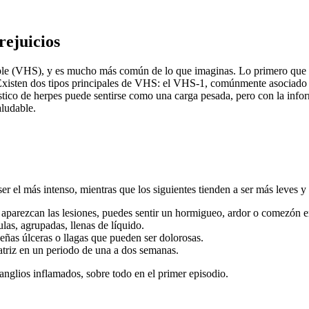
rejuicios
simple (VHS), y es mucho más común de lo que imaginas. Lo primero que 
Existen dos tipos principales de VHS: el VHS-1, comúnmente asociado al
tico de herpes puede sentirse como una carga pesada, pero con la info
aludable.
ser el más intenso, mientras que los siguientes tienden a ser más leves y
aparezcan las lesiones, puedes sentir un hormigueo, ardor o comezón en
as, agrupadas, llenas de líquido.
ñas úlceras o llagas que pueden ser dolorosas.
atriz en un periodo de una a dos semanas.
nglios inflamados, sobre todo en el primer episodio.