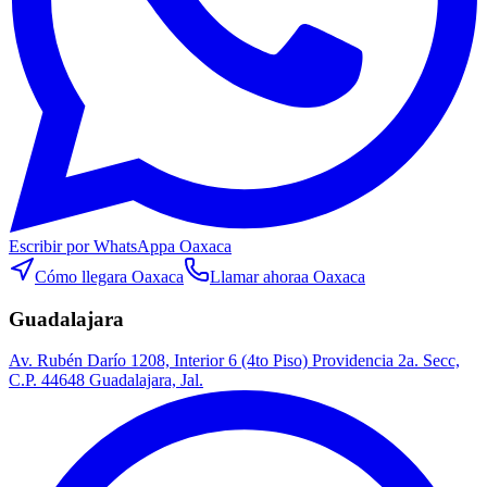
Escribir por WhatsApp
a Oaxaca
Cómo llegar
a Oaxaca
Llamar ahora
a Oaxaca
Guadalajara
Av. Rubén Darío 1208, Interior 6 (4to Piso) Providencia 2a. Secc,
C.P. 44648 Guadalajara, Jal.