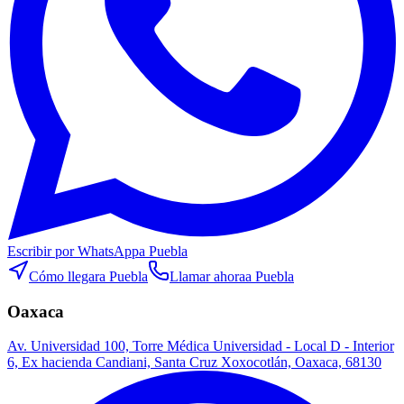
Escribir por WhatsApp
a Puebla
Cómo llegar
a Puebla
Llamar ahora
a Puebla
Oaxaca
Av. Universidad 100, Torre Médica Universidad - Local D - Interior
6, Ex hacienda Candiani, Santa Cruz Xoxocotlán, Oaxaca, 68130