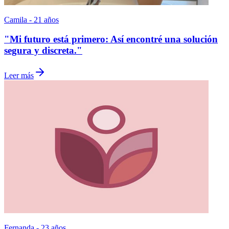
Camila - 21 años
"Mi futuro está primero: Así encontré una solución
segura y discreta."
Leer más
Fernanda - 23 años