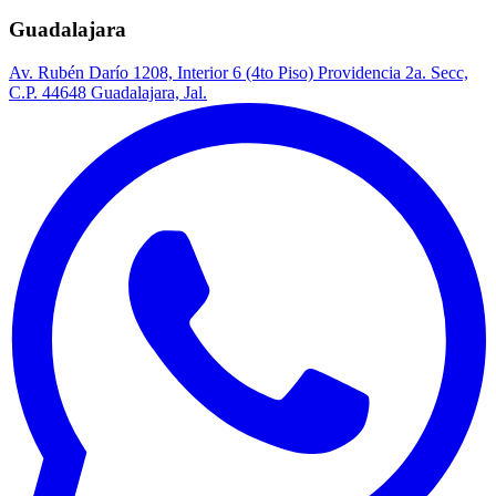
Guadalajara
Av. Rubén Darío 1208, Interior 6 (4to Piso) Providencia 2a. Secc,
C.P. 44648 Guadalajara, Jal.