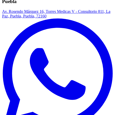
Puebla
Av. Rosendo Márquez 16, Torres Medicas V - Consultorio 811, La
Paz, Puebla, Puebla, 72160