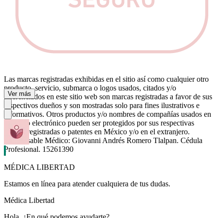
Las marcas registradas exhibidas en el sitio así como cualquier otro
producto, servicio, submarca o logos usados, citados y/o
Ver más
referenciados en este sitio web son marcas registradas a favor de sus
respectivos dueños y son mostradas solo para fines ilustrativos e
informativos. Otros productos y/o nombres de compañías usados en
este sitio electrónico pueden ser protegidos por sus respectivas
marcas registradas o patentes en México y/o en el extranjero.
Responsable Médico: Giovanni Andrés Romero Tlalpan. Cédula
Profesional. 15261390
MÉDICA LIBERTAD
Estamos en línea para atender cualquiera de tus dudas.
Médica Libertad
Hola, ¿En qué podemos ayudarte?