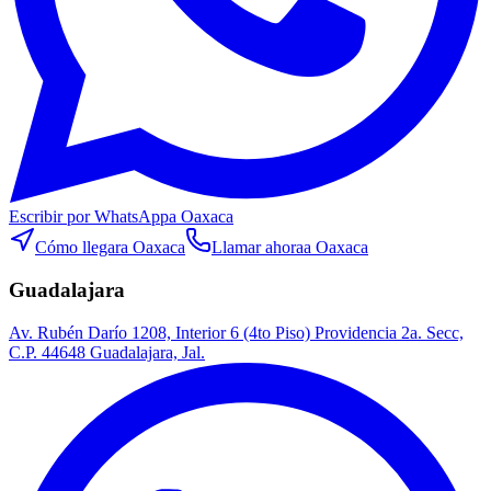
Escribir por WhatsApp
a Oaxaca
Cómo llegar
a Oaxaca
Llamar ahora
a Oaxaca
Guadalajara
Av. Rubén Darío 1208, Interior 6 (4to Piso) Providencia 2a. Secc,
C.P. 44648 Guadalajara, Jal.