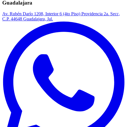
Guadalajara
Av. Rubén Darío 1208, Interior 6 (4to Piso) Providencia 2a. Secc,
C.P. 44648 Guadalajara, Jal.