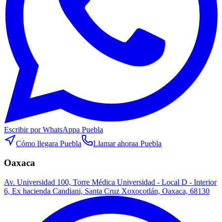
Escribir por WhatsApp
a Puebla
Cómo llegar
a Puebla
Llamar ahora
a Puebla
Oaxaca
Av. Universidad 100, Torre Médica Universidad - Local D - Interior
6, Ex hacienda Candiani, Santa Cruz Xoxocotlán, Oaxaca, 68130