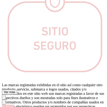
Las marcas registradas exhibidas en el sitio así como cualquier otro
producto, servicio, submarca o logos usados, citados y/o
Ver más
referenciados en este sitio web son marcas registradas a favor de sus
respectivos dueños y son mostradas solo para fines ilustrativos e
informativos. Otros productos y/o nombres de compañías usados en
este sitio electrónico pueden ser protegidos por sus respectivas